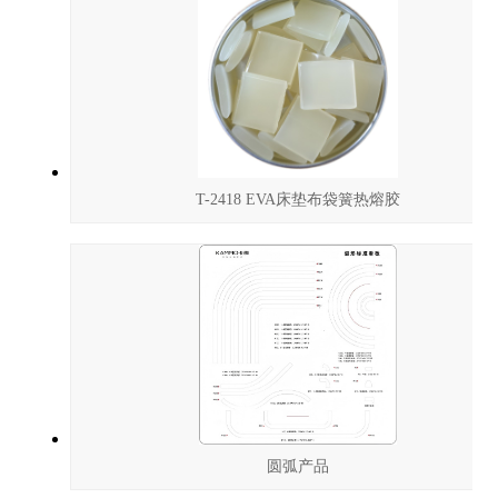
T-2418 EVA床垫布袋簧热熔胶
圆弧产品