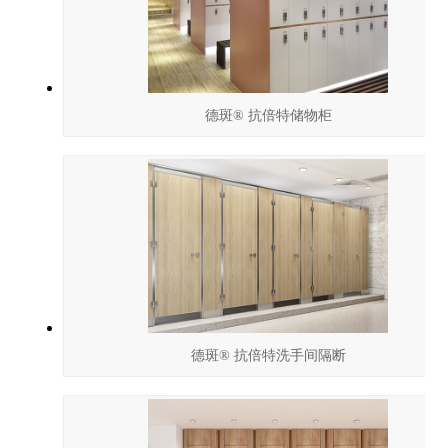
德斑® 抗倍特储物柜
德斑® 抗倍特洗手间隔断