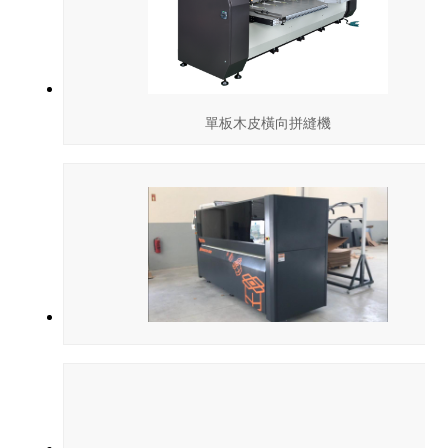
單板木皮橫向拼縫機