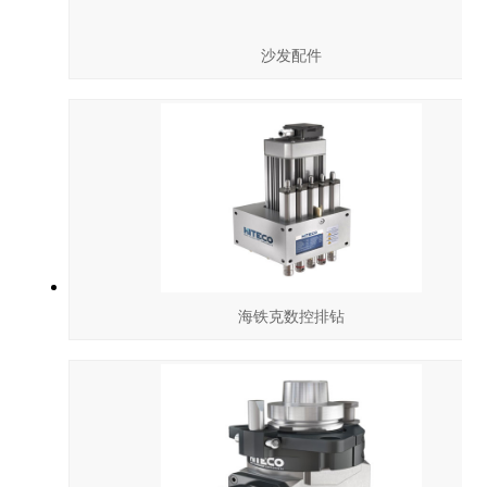
沙发配件
海铁克数控排钻