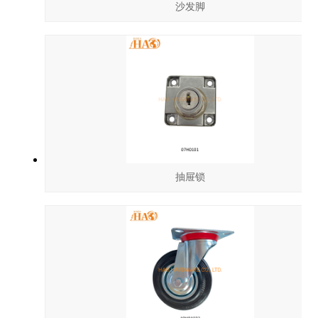
沙发脚
抽屉锁