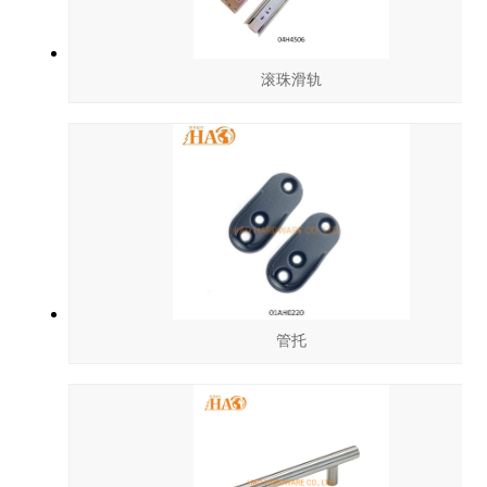
滚珠滑轨
管托