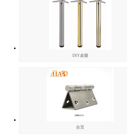
DIY桌腿
合页